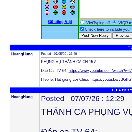
Gõ tiếng Việt
VietTyping off
VIQR 
Check here to include your p
T 
HoangHung
Posted - 07/05/20 : 21:49
PHỤNG VỤ THÁNH CA CN 15 A
Đap Ca: TV 64.
https://www.youtube.com/watch?v
Hiep le: Hạt giống Lời Chúa:
https://youtu.be/vBGII
2 L A T E S T
HoangHung
Posted - 07/07/26 : 12:29
THÁNH CA PHỤNG VỤ
Đáp ca TV 64: