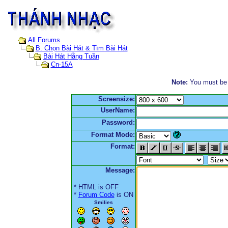
All Forums
B. Chọn Bài Hát & Tìm Bài Hát
Bài Hát Hằng Tuần
Cn-15A
Note:
You must be r
Screensize:
UserName:
Password:
Format Mode:
Format:
Message:
* HTML is OFF
*
Forum Code
is ON
Smilies