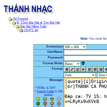
All Forums
B. Chọn Bài Hát & Tìm Bài Hát
Bài Hát Hằng Tuần
CN-PS 3A
Note:
You must be r
Screensize:
UserName:
Password:
Format Mode:
Format:
Message:
* HTML is OFF
*
Forum Code
is ON
Smilies