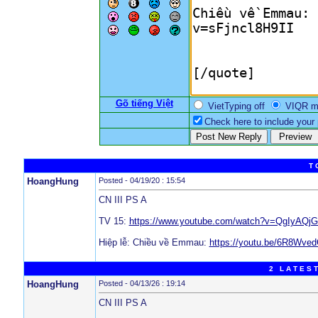
Gõ tiếng Việt
VietTyping off
VIQR 
Check here to include your p
T 
HoangHung
Posted - 04/19/20 : 15:54
CN III PS A
TV 15:
https://www.youtube.com/watch?v=QgIyAQj
Hiệp lễ: Chiều về Emmau:
https://youtu.be/6R8Wve
2 L A T E S T
HoangHung
Posted - 04/13/26 : 19:14
CN III PS A