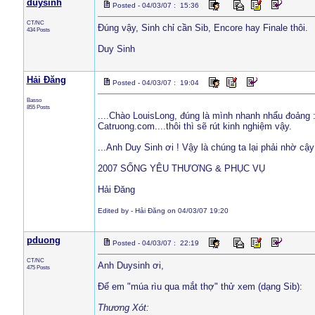
duysinh
Posted - 04/03/07 : 15:36
CT/NC
Đúng vậy, Sinh chỉ cần Sib, Encore hay Finale thôi.
434 Posts
Duy Sinh
Hải Đăng
Posted - 04/03/07 : 19:04
Basso
855 Posts
....Chào LouisLong, đúng là mình nhanh nhẩu đoảng :
Catruong.com....thôi thì sẽ rút kinh nghiệm vậy.
...Anh Duy Sinh ơi ! Vậy là chúng ta lại phải nhờ cậ
2007 SỐNG YÊU THƯƠNG & PHỤC VỤ
Hải Đăng
Edited by - Hải Đăng on 04/03/07 19:20
pduong
Posted - 04/03/07 : 22:19
CT/NC
Anh Duysinh ơi,
475 Posts
Để em "múa rìu qua mắt thợ" thử xem (dạng Sib):
Thương Xót: