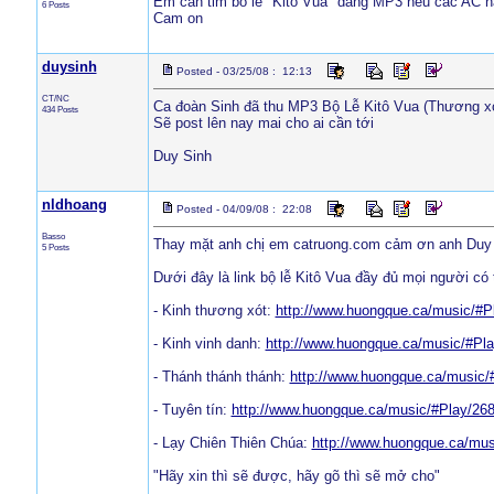
Em can tim bo le "Kito Vua" dang MP3 neu cac AC na
6 Posts
Cam on
duysinh
Posted - 03/25/08 : 12:13
CT/NC
Ca đoàn Sinh đã thu MP3 Bộ Lễ Kitô Vua (Thương xó
434 Posts
Sẽ post lên nay mai cho ai cần tới
Duy Sinh
nldhoang
Posted - 04/09/08 : 22:08
Basso
Thay mặt anh chị em catruong.com cảm ơn anh Duy 
5 Posts
Dưới đây là link bộ lễ Kitô Vua đầy đủ mọi người có
- Kinh thương xót:
http://www.huongque.ca/music/#P
- Kinh vinh danh:
http://www.huongque.ca/music/#Pl
- Thánh thánh thánh:
http://www.huongque.ca/music
- Tuyên tín:
http://www.huongque.ca/music/#Play/268
- Lạy Chiên Thiên Chúa:
http://www.huongque.ca/mus
"Hãy xin thì sẽ được, hãy gõ thì sẽ mở cho"