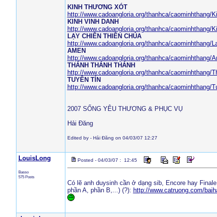
KINH THƯƠNG XÓT
http://www.cadoangloria.org/thanhca/caominhthang/
KINH VINH DANH
http://www.cadoangloria.org/thanhca/caominhthang/
LẠY CHIÊN THIÊN CHÚA
http://www.cadoangloria.org/thanhca/caominhthang
AMEN
http://www.cadoangloria.org/thanhca/caominhthang
THÁNH THÁNH THÁNH
http://www.cadoangloria.org/thanhca/caominhthang/
TUYÊN TÍN
http://www.cadoangloria.org/thanhca/caominhthang/
2007 SỐNG YÊU THƯƠNG & PHỤC VỤ
Hải Đăng
Edited by - Hải Đăng on 04/03/07 12:27
LouisLong
Posted - 04/03/07 : 12:45
Basso
575 Posts
Có lẽ anh duysinh cần ở dạng sib, Encore hay Finale
phần A, phần B,...) (?):
http://www.catruong.com/baih