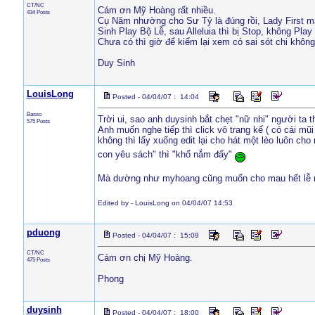
CT/NC
Cám ơn Mỹ Hoàng rất nhiều.
434 Posts
Cụ Năm nhường cho Sư Tỷ là đúng rồi, Lady First m
Sinh Play Bộ Lễ, sau Alleluia thì bị Stop, không Pla
Chưa có thì giờ để kiểm lại xem có sai sót chi khô
Duy Sinh
LouisLong
Posted - 04/04/07 : 14:04
Basso
Trời ui, sao anh duysinh bắt chẹt "nữ nhi" người ta th
575 Posts
Anh muốn nghe tiếp thì click vô trang kế ( có cái mũi
không thì lấy xuống edit lại cho hát một lèo luôn ch
con yêu sách" thì "khổ nắm đấy"
Mà dường như myhoang cũng muốn cho mau hết lễ nên 
Edited by - LouisLong on 04/04/07 14:53
pduong
Posted - 04/04/07 : 15:09
CT/NC
Cám ơn chị Mỹ Hoàng.
475 Posts
Phong
duysinh
Posted - 04/04/07 : 18:00