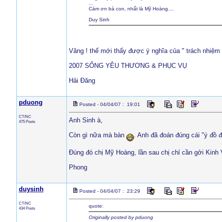
...
Cám ơn bà con, nhất là Mỹ Hoàng....
Duy Sinh
Vâng ! thế mới thấy được ý nghĩa của " trách nhiệm
2007 SỐNG YÊU THƯƠNG & PHỤC VỤ
Hải Đăng
pduong
Posted - 04/04/07 : 19:01
CT/NC
Anh Sinh à,
475 Posts
Còn gì nữa mà bàn
. Anh đã đoán đúng cái "ý đồ đ
Đúng đó chị Mỹ Hoàng, lần sau chị chỉ cần gởi Kinh V
Phong
duysinh
Posted - 04/04/07 : 23:29
CT/NC
quote:
434 Posts
Originally posted by pduong