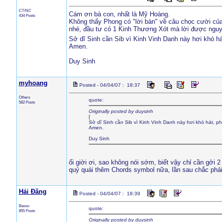
CT/NC
Cám ơn bà con, nhất là Mỹ Hoàng.
434 Posts
Không thấy Phong có "lời bàn" về câu chọc cười của
nhé, đầu tư có 1 Kinh Thương Xót mà lời được ngu
Sở dĩ Sinh cần Sib vì Kinh Vinh Danh này hơi khó há
Amen.
Duy Sinh
myhoang
Posted - 04/04/07 : 18:37
Others
quote:
582 Posts
Originally posted by duysinh
[
Sở dĩ Sinh cần Sib vì Kinh Vinh Danh này hơi khó hát, ph
Amen.
Duy Sinh
ối giời ơi, sao không nói sớm, biết vậy chỉ cần gởi 
quỷ quái thêm Chords symbol nữa, lần sau chắc phải
Hải Đăng
Posted - 04/04/07 : 18:39
Basso
quote:
855 Posts
Originally posted by duysinh