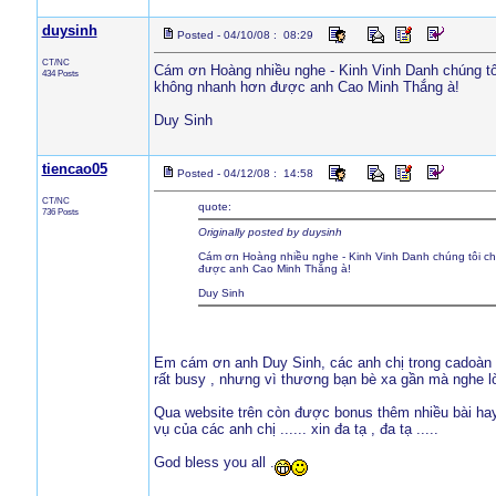
duysinh
Posted - 04/10/08 : 08:29
CT/NC
Cám ơn Hoàng nhiều nghe - Kinh Vinh Danh chúng tôi
434 Posts
không nhanh hơn được anh Cao Minh Thắng à!
Duy Sinh
tiencao05
Posted - 04/12/08 : 14:58
CT/NC
quote:
736 Posts
Originally posted by duysinh
Cám ơn Hoàng nhiều nghe - Kinh Vinh Danh chúng tôi chỉ
được anh Cao Minh Thắng à!
Duy Sinh
Em cám ơn anh Duy Sinh, các anh chị trong cadoàn ,
rất busy , nhưng vì thương bạn bè xa gần mà nghe lời
Qua website trên còn được bonus thêm nhiều bài hay
vụ của các anh chị ...... xin đa tạ , đa tạ .....
God bless you all .