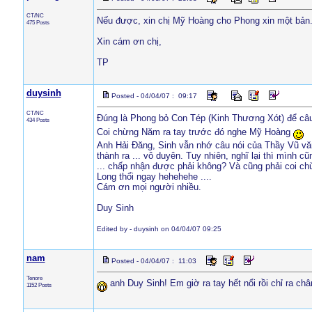
CT/NC
Nếu được, xin chị Mỹ Hoàng cho Phong xin một bản
475 Posts
Xin cám ơn chị,
TP
duysinh
Posted - 04/04/07 : 09:17
CT/NC
Đúng là Phong bỏ Con Tép (Kinh Thương Xót) để câ
434 Posts
Coi chừng Năm ra tay trước đó nghe Mỹ Hoàng
Anh Hải Đăng, Sinh vẫn nhớ câu nói của Thầy Vũ văn
thành ra ... vô duyên. Tuy nhiên, nghĩ lại thì mình 
... chấp nhận được phải không? Và cũng phải coi ch
Long thổi ngay hehehehe ....
Cám ơn mọi người nhiều.
Duy Sinh
Edited by - duysinh on 04/04/07 09:25
nam
Posted - 04/04/07 : 11:03
Tenore
anh Duy Sinh! Em giờ ra tay hết nổi rồi chỉ ra ch
1152 Posts