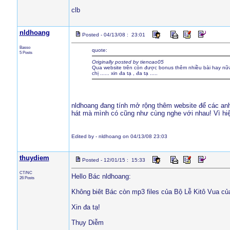
clb
nldhoang
Posted - 04/13/08 : 23:01
Basso
quote:
5 Posts
Originally posted by tiencao05
Qua website trên còn được bonus thêm nhiều bài hay nữa 
chị ...... xin đa tạ , đa tạ .....
nldhoang đang tính mở rộng thêm website để các anh 
hát mà mình có cũng như cùng nghe với nhau! Vì hiện
Edited by - nldhoang on 04/13/08 23:03
thuydiem
Posted - 12/01/15 : 15:33
CT/NC
Hello Bác nldhoang:
26 Posts
Không biêt Bác còn mp3 files của Bộ Lễ Kitô Vua củ
Xin đa tạ!
Thụy Diễm