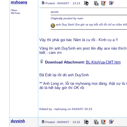
myhoang
Posted - 04/04/07 : 13:13
Others
quote:
582 Posts
Originally posted by nam
anh Duy Sinh! Em giờ ra tay hết nổi rồi chỉ ra chân t
Vậy thì phải gọi bác Năm là cụ rồi - Kính cụ ạ !!
Vâng lời anh DuySinh em post lên đây ace nào thích c
biết - cám ơn
Download Attachment:
BL-KitoVua-CMT.htm
Đã Edit lại rồi đó anh DuySinh
** Anh Long ơi, lỗi tại myhoang mọi đàng, thật sự là n
đó là hết bây giờ thì OK rồi
Edited by - myhoang on 04/04/07 20:23
duysinh
Posted - 04/04/07 : 13:31