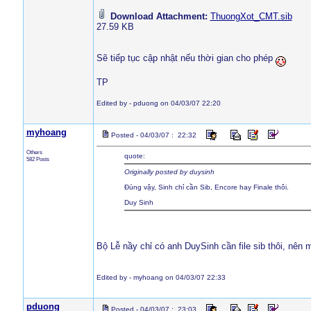
Download Attachment:
ThuongXot_CMT.sib
27.59 KB
Sẽ tiếp tục cập nhật nếu thời gian cho phép
TP
Edited by - pduong on 04/03/07 22:20
myhoang
Posted - 04/03/07 : 22:32
Others
quote:
582 Posts
Originally posted by duysinh
Đúng vậy, Sinh chỉ cần Sib, Encore hay Finale thôi.
Duy Sinh
Bộ Lễ nầy chỉ có anh DuySinh cần file sib thôi, nên
Edited by - myhoang on 04/03/07 22:33
pduong
Posted - 04/03/07 : 23:03