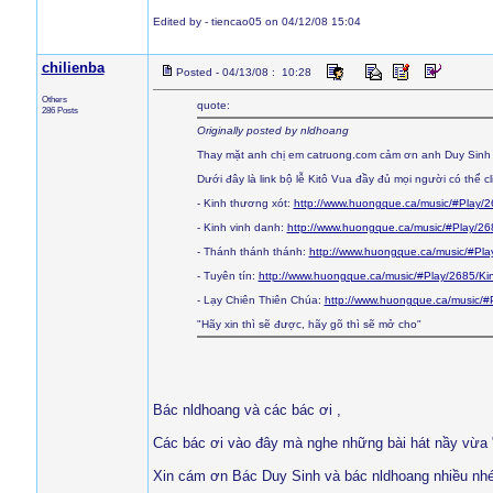
Edited by - tiencao05 on 04/12/08 15:04
chilienba
Posted - 04/13/08 : 10:28
Others
quote:
286 Posts
Originally posted by nldhoang
Thay mặt anh chị em catruong.com cảm ơn anh Duy Sinh
Dưới đây là link bộ lễ Kitô Vua đầy đủ mọi người có thể 
- Kinh thương xót:
http://www.huongque.ca/music/#Play/
- Kinh vinh danh:
http://www.huongque.ca/music/#Play/26
- Thánh thánh thánh:
http://www.huongque.ca/music/#Pl
- Tuyên tín:
http://www.huongque.ca/music/#Play/2685/Ki
- Lạy Chiên Thiên Chúa:
http://www.huongque.ca/music/#
"Hãy xin thì sẽ được, hãy gõ thì sẽ mở cho"
Bác nldhoang và các bác ơi ,
Các bác ơi vào đây mà nghe những bài hát nầy vừa 
Xin cám ơn Bác Duy Sinh và bác nldhoang nhiều nh