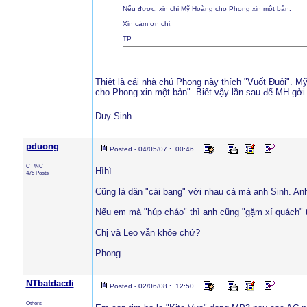
Nếu được, xin chị Mỹ Hoàng cho Phong xin một bản.
Xin cám ơn chị,
TP
Thiệt là cái nhà chú Phong này thích "Vuốt Đuôi". M
cho Phong xin một bản". Biết vậy lần sau để MH gởi 
Duy Sinh
pduong
Posted - 04/05/07 : 00:46
CT/NC
Hìhì
475 Posts
Cũng là dân "cái bang" với nhau cả mà anh Sinh. Anh 
Nếu em mà "húp cháo" thì anh cũng "gặm xí quách" t
Chị và Leo vẫn khỏe chứ?
Phong
NTbatdacdi
Posted - 02/06/08 : 12:50
Others