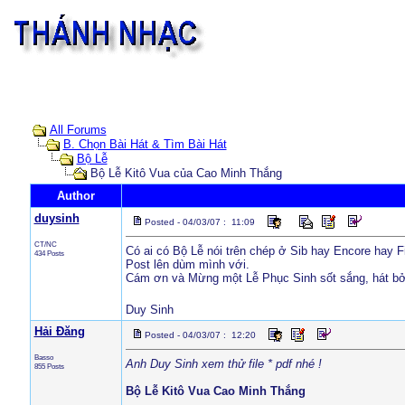
All Forums
B. Chọn Bài Hát & Tìm Bài Hát
Bộ Lễ
Bộ Lễ Kitô Vua của Cao Minh Thắng
Author
duysinh
Posted - 04/03/07 : 11:09
CT/NC
Có ai có Bộ Lễ nói trên chép ở Sib hay Encore hay F
434 Posts
Post lên dùm mình với.
Cám ơn và Mừng một Lễ Phục Sinh sốt sắng, hát bở 
Duy Sinh
Hải Đăng
Posted - 04/03/07 : 12:20
Basso
Anh Duy Sinh xem thử file * pdf nhé !
855 Posts
Bộ Lễ Kitô Vua Cao Minh Thắng