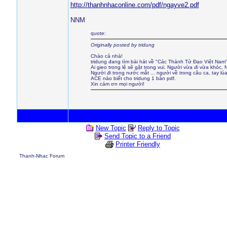
http://thanhnhaconline.com/pdf/ngayve2.pdf
NNM
quote:
Originally posted by tridung
Chào cả nhà!
tridung đang tìm bài hát về "Các Thánh Tử Đạo Việt Nam
Ai gieo trong lệ sẽ gặt trong vui. Người vừa đi vừa khóc, N
Người đi trong nước mắt ... người về trong câu ca, tay lú
ACE nào biết cho tridung 1 bản pdf.
Xin cám ơn mọi người!
New Topic
Reply to Topic
Send Topic to a Friend
Printer Friendly
Thanh-Nhac Forum