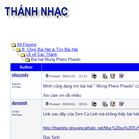
All Forums
B. Chọn Bài Hát & Tìm Bài Hát
Lễ về Các Thánh
Bai hat Mung Phero Phaolo
Author
nhicindy
Posted - 06/21/11 : 21:51
Soprano
MInh cũng đang tìm bài hát " Mừng Phero Phaolo" củ
12 Posts
Xin cảm ơn rất nhiều
duysinh
Posted - 06/23/11 : 00:01
CT/NC
Link sau đây của Sơn Ca Linh mà không thấy bài hát
434 Posts
http://thannho.phuyencatholic.net/Muc%20vu
Duy Sinh