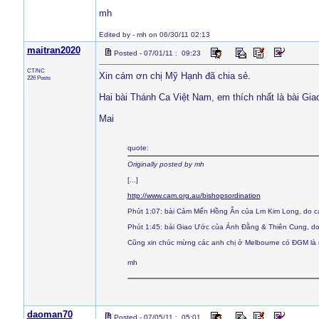
mh
Edited by - mh on 06/30/11 02:13
maitran2020
Posted - 07/01/11 : 09:23
CT/NC
Xin cám ơn chị Mỹ Hạnh đã chia sẻ.
226 Posts
Hai bài Thánh Ca Việt Nam, em thích nhất là bài G
Mai
quote:
Originally posted by mh
[...]
http://www.cam.org.au/bishopsordination
Phút 1:07: bài Cảm Mến Hồng Ân của Lm Kim Long, do c
Phút 1:45: bài Giao Ước của Ánh Đằng & Thiên Cung, do
Cũng xin chúc mừng các anh chị ở Melbourne có ĐGM là
mh
daoman70
Posted - 07/05/11 : 05:01