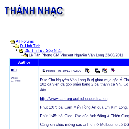
All Forums
D. Linh Tinh
D5. Tin Tức Góp Nhặt
Lễ Tấn Phong GM Vincent Nguyễn Văn Long 23/06/2011
Author
mh
Posted - 06/30/11 : 02:09
Others
Đức Cha Nguyễn Văn Long là vị giám mục gốc Á Châu
317 Posts
102 ca viên đã góp phần bằng 2 bài thánh ca VN. Có 
đây.
http://www.cam.org.au/bishopsordination
Phút 1:07: bài Cảm Mến Hồng Ân của Lm Kim Long, 
Phút 1:45: bài Giao Ước của Ánh Đằng & Thiên Cung
Cũng xin chúc mừng các anh chị ở Melbourne có Đ