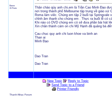
Basso
Thân chào qúy anh chi,em là Trần Cao Minh Đạo được
31 Posts
nơi trong thành phố Melbourne tập trung về giáo xứ
Roma làm viêc. Chúng em tập 2 buổi tại Springvale v
chỉnh âm thanh cho chúng em . Thực ra buổi lễ có c
Khi nào có DVD chúng em có sẽ đưa phần bài hát lê
Xin chân thành cám on chi Mỹ Hạnh đã quảng bá đến
Cau chuc quy anh chi luon khoe va binh an
Than ai
Minh Đạo
Dao Tran
Dao Tran
New Topic
Reply to Topic
Send Topic to a Friend
Printer Friendly
Thanh-Nhac Forum