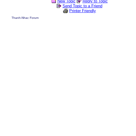
New Topic
Reply to Topic
Send Topic to a Friend
Printer Friendly
Thanh-Nhac Forum