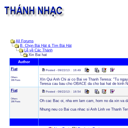
All Forums
B. Chọn Bài Hát & Tìm Bài Hát
Lễ về Các Thánh
Xin Bai hat
Author
Fiat
Posted - 09/22/13 : 16:49
Others
XIn Qui Anh Chi ai co Bai ve Thanh Teresa: "Tu ngay 
196 Posts
Teresa cau bau cho OBACE da cho bai hat de kinh N
Fiat
Posted - 09/22/13 : 16:54
Others
Oh cac Bac oi, nha em lam cam, hom no da xin va da 
196 Posts
Nhung neu co Bai cua nhac si Anh Linh ve Thanh Tere