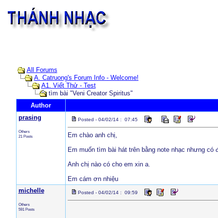
All Forums
A. Catruong's Forum Info - Welcome!
A1. Viết Thử - Test
tìm bài "Veni Creator Spiritus"
Author
prasing
Posted - 04/02/14 : 07:45
Others
Em chào anh chị,
21 Posts
Em muốn tìm bài hát trên bằng note nhạc nhưng có đ
Anh chị nào có cho em xin a.
Em cám ơn nhiệu
michelle
Posted - 04/02/14 : 09:59
Others
591 Posts