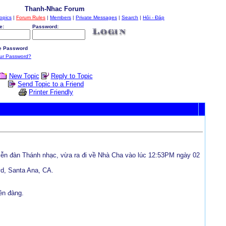
Thanh-Nhac Forum
opics
|
Forum Rules
|
Members
|
Private Messages
|
Search
|
Hỏi - Đáp
e:
Password:
 Password
our Password?
New Topic
Reply to Topic
Send Topic to a Friend
Printer Friendly
Diễn đàn Thánh nhạc, vừa ra đi về Nhà Cha vào lúc 12:53PM ngày 02
vd, Santa Ana, CA.
ên đàng.