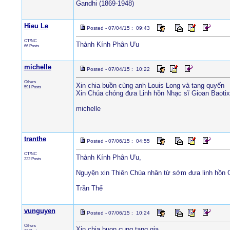
Gandhi (1869-1948)
Hieu Le
Posted - 07/04/15 : 09:43
CT/NC
Thành Kính Phân Ưu
66 Posts
michelle
Posted - 07/04/15 : 10:22
Others
Xin chia buồn cùng anh Louis Long và tang quyến
591 Posts
Xin Chúa chóng đưa Linh hồn Nhạc sĩ Gioan Baoti
michelle
tranthe
Posted - 07/06/15 : 04:55
CT/NC
Thành Kính Phân Ưu,
322 Posts
Nguyện xin Thiên Chúa nhân từ sớm đưa linh hồn G
Trần Thế
vunguyen
Posted - 07/06/15 : 10:24
Others
Xin chia buon cung tang gia.