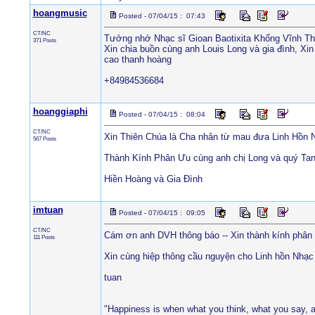
hoangmusic
Posted - 07/04/15 : 07:43
CT/NC
Tưởng nhớ Nhạc sĩ Gioan Baotixita Khổng Vĩnh T
371 Posts
Xin chia buồn cùng anh Louis Long và gia đình, X
cao thanh hoàng
+84984536684
hoanggiaphi
Posted - 07/04/15 : 08:04
CT/NC
Xin Thiên Chúa là Cha nhân từ mau đưa Linh Hồn Nh
567 Posts
Thành Kính Phân Ưu cùng anh chị Long và quý Ta
Hiền Hoàng và Gia Đình
imtuan
Posted - 07/04/15 : 09:05
CT/NC
Cám ơn anh DVH thông báo -- Xin thành kính phân 
111 Posts
Xin cùng hiệp thông cầu nguyện cho Linh hồn Nhạc
tuan
"Happiness is when what you think, what you say, 