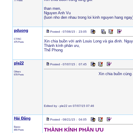
77 Posts
than men,
Nguyen Anh Vu
(luon nho den nhau trong loi kinh nguyen hang ngay
pduong
Posted - 07/06/15 : 23:05
CT/NC
Xin chia buồn với anh Louis Long và gia đình. Ngu
475 Posts
Thành kính phân ưu,
Thế Phong
ple22
Posted - 07/07/15 : 07:45
Others
Xin chia buồn cùng
678 Posts
Edited by - ple22 on 07/07/15 07:46
Hải Đăng
Posted - 08/21/15 : 04:05
Basso
THÀNH KÍNH PHÂN ƯU
855 Posts