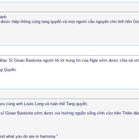
hành
in được hiệp thông cùng tang quyến và mọi người cầu nguyện cho linh hồn G
ạc Sĩ Gioan Baotixita người tôi tớ trung tín của Ngài sớm được chia sẻ vin
ng Quyến.
ưu cùng anh Louis Long và toàn thể Tang quyến.
 sĩ Gioan Baotixita sớm được vui hưởng nguồn sống vĩnh cửu trên Thiên đà
and what you do are in harmony."