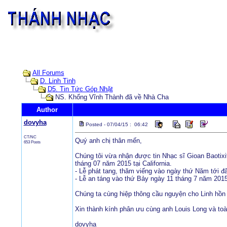
All Forums
D. Linh Tinh
D5. Tin Tức Góp Nhặt
NS. Khổng Vĩnh Thành đã về Nhà Cha
Author
dovyha
Posted - 07/04/15 : 06:42
CT/NC
Quý anh chị thân mến,
653 Posts
Chúng tôi vừa nhận được tin Nhạc sĩ Gioan Baotixi
tháng 07 năm 2015 tại California.
- Lễ phát tang, thăm viếng vào ngày thứ Năm tới đ
- Lễ an táng vào thứ Bảy ngày 11 tháng 7 năm 2015
Chúng ta cùng hiệp thông cầu nguyện cho Linh hồn
Xin thành kính phân ưu cùng anh Louis Long và toà
dovyha