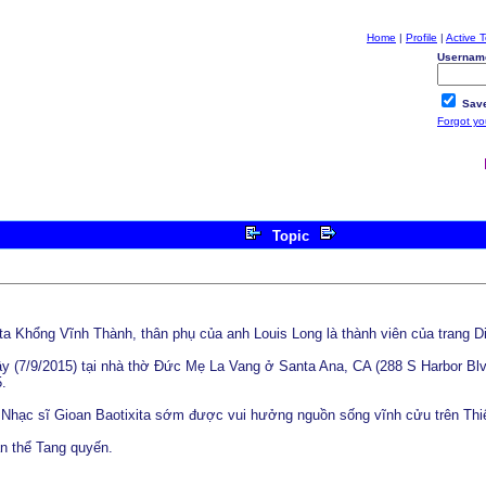
Home
|
Profile
|
Active T
Usernam
Save
Forgot y
Topic
ta Khổng Vĩnh Thành, thân phụ của anh Louis Long là thành viên của trang 
ây (7/9/2015) tại nhà thờ Đức Mẹ La Vang ở Santa Ana, CA (288 S Harbor Bl
.
 Nhạc sĩ Gioan Baotixita sớm được vui hưởng nguồn sống vĩnh cửu trên Thi
n thể Tang quyến.