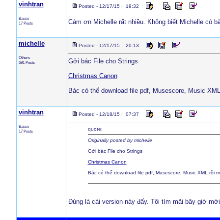
vinhtran
Posted - 12/17/15 : 19:32
Basso
Cám ơn Michelle rất nhiều. Không biết Michelle có b
17 Posts
michelle
Posted - 12/17/15 : 20:13
Others
Gởi bác File cho Strings
591 Posts
Christmas Canon
Bác có thể download file pdf, Musescore, Music XML
vinhtran
Posted - 12/18/15 : 07:37
Basso
quote:
17 Posts
Originally posted by michelle
Gởi bác File cho Strings
Christmas Canon
Bác có thể download file pdf, Musescore, Music XML rồi m
Đúng là cái version này đấy. Tôi tìm mãi bây giờ mới