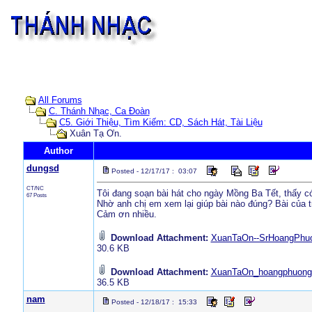
All Forums
C. Thánh Nhạc, Ca Đoàn
C5. Giới Thiệu, Tìm Kiếm: CD, Sách Hát, Tài Liệu
Xuân Tạ Ơn.
Author
dungsd
Posted - 12/17/17 : 03:07
CT/NC
Tôi đang soạn bài hát cho ngày Mồng Ba Tết, thấy 
67 Posts
Nhờ anh chị em xem lại giúp bài nào đúng? Bài của t
Cảm ơn nhiều.
Download Attachment:
XuanTaOn--SrHoangPhuo
30.6 KB
Download Attachment:
XuanTaOn_hoangphuong
36.5 KB
nam
Posted - 12/18/17 : 15:33