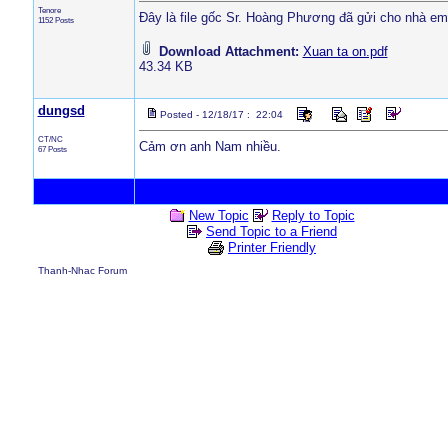
Tenore
Đây là file gốc Sr. Hoàng Phương đã gửi cho nhà em
1152 Posts
Download Attachment:
Xuan ta on.pdf
43.34 KB
dungsd
Posted - 12/18/17 : 22:04
CT/NC
Cảm ơn anh Nam nhiều.
67 Posts
New Topic
Reply to Topic
Send Topic to a Friend
Printer Friendly
Thanh-Nhac Forum