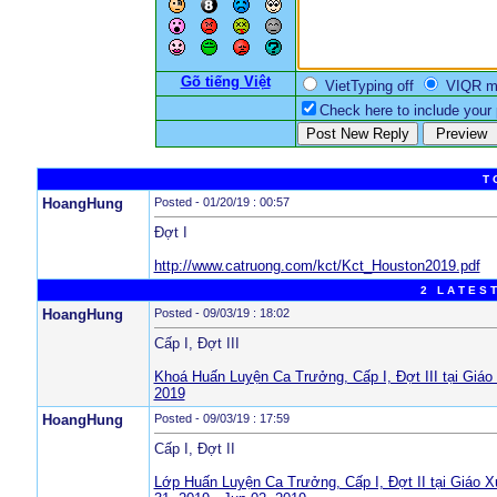
Gõ tiếng Việt
VietTyping off
VIQR 
Check here to include your p
T 
HoangHung
Posted - 01/20/19 : 00:57
Đợt I
http://www.catruong.com/kct/Kct_Houston2019.pdf
2 L A T E S T
HoangHung
Posted - 09/03/19 : 18:02
Cấp I, Đợt III
Khoá Huấn Luyện Ca Trưởng, Cấp I, Đợt III tại Giá
2019
HoangHung
Posted - 09/03/19 : 17:59
Cấp I, Đợt II
Lớp Huấn Luyện Ca Trưởng, Cấp I, Đợt II tại Giáo