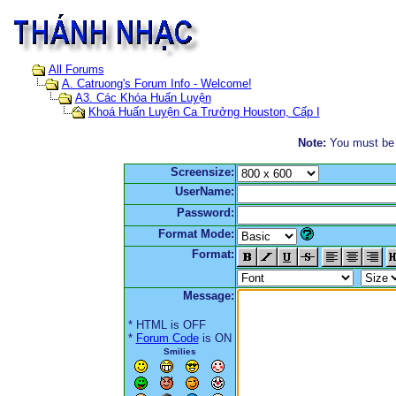
All Forums
A. Catruong's Forum Info - Welcome!
A3. Các Khóa Huấn Luyện
Khoá Huấn Luyện Ca Trưởng Houston, Cấp I
Note:
You must be r
Screensize:
UserName:
Password:
Format Mode:
Format:
Message:
* HTML is OFF
*
Forum Code
is ON
Smilies