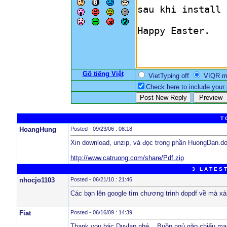
Gõ tiếng Việt
VietTyping off
VIQR 
Check here to include your p
T 
HoangHung
Posted - 09/23/06 : 08:18
Xin download, unzip, và đọc trong phần HuongDan.d
http://www.catruong.com/share/Pdf.zip
3 L A T E S T
nhocjo1103
Posted - 06/21/10 : 21:46
Các bạn lên google tìm chương trình dopdf về mà xài
Fiat
Posted - 06/16/09 : 14:39
Thank you bác Duylap nhé... Buồn ngủ gặp chiếu man