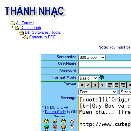
All Forums
D. Linh Tinh
D1. Softwares, Tools...
Convert to PDF
Note:
You must be r
Screensize:
UserName:
Password:
Format Mode:
Format:
Message:
* HTML is OFF
*
Forum Code
is ON
Smilies