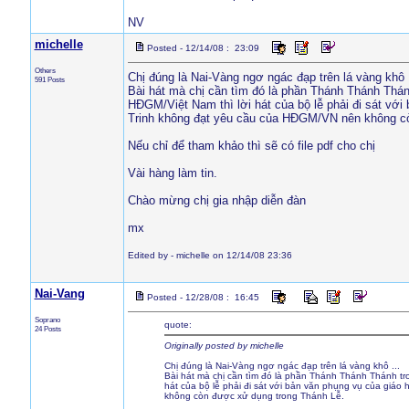
NV
michelle
Posted - 12/14/08 : 23:09
Others
Chị đúng là Nai-Vàng ngơ ngác đạp trên lá vàng khô .
591 Posts
Bài hát mà chị cần tìm đó là phần Thánh Thánh Thán
HĐGM/Việt Nam thì lời hát của bộ lễ phải đi sát vớ
Trinh không đạt yêu cầu của HĐGM/VN nên không c
Nếu chỉ để tham khảo thì sẽ có file pdf cho chị
Vài hàng làm tin.
Chào mừng chị gia nhập diễn đàn
mx
Edited by - michelle on 12/14/08 23:36
Nai-Vang
Posted - 12/28/08 : 16:45
Soprano
quote:
24 Posts
Originally posted by michelle
Chị đúng là Nai-Vàng ngơ ngác đạp trên lá vàng khô ...
Bài hát mà chị cần tìm đó là phần Thánh Thánh Thánh tro
hát của bộ lễ phải đi sát với bản văn phụng vụ của giá
không còn được xử dụng trong Thánh Lễ.