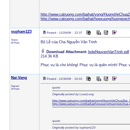
http://www.catruong.com/baihat/vong/HuongVeChua2
http://www.catruong.com/baihat/hopxuong/huongvech
vupham123
Posted - 12/29/08 : 22:37
Tenore
Bộ Lễ của Cha Nguyễn Văn Trinh
63 Posts
Download Attachment:
boleNguyenVanTrinh.pdf
214.36 KB
Phục vụ là cho không! Phục vụ là quên mình! Phục vụ
Nai-Vang
Posted - 12/30/08 : 02:02
Soprano
quote:
24 Posts
Originally posted by LouisLong
http://www.catruong.com/baihat/vong/HuongVeChua2be_k
http://www.catruong.com/baihat/hopxuong/huongvechua.
quote:
Originally posted by vupham123