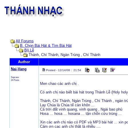
All Forums
B. Chọn Bài Hát & Tìm Bài Hát
Bộ Lễ
Thánh, Chí Thánh, Ngàn Trùng , Chí Thánh
Author
Nai-Vang
Posted - 12/14/08 : 21:54
Soprano
24 Posts
Men chao các anh chị .
Có anh chị nào biết bài hát trong Thánh Lễ (Holy holy
Thánh, Chí Thánh, Ngàn Trùng , Chí Thánh , ngàn trù
Lạy Chúa là Chúa tể càn khôn ...
Cả trời đất vinh quang, vinh quang , Ngài bao phủ
Hosa ... hosa ... hosana ... tận chốn cửu trùng ...
Xin các anh chị nào có PDF và MP3 bài hát ... xin p
Cám ơn cac anh chị thật là nhiều ....