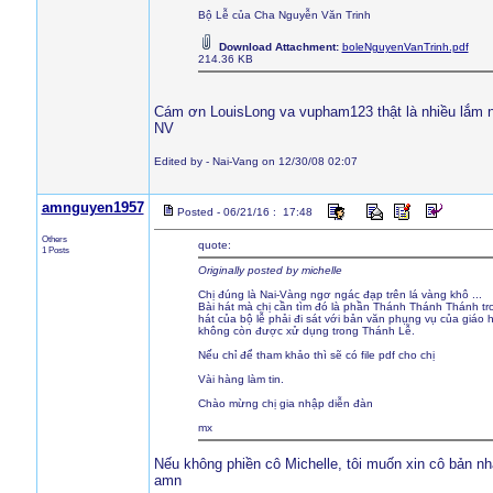
Bộ Lễ của Cha Nguyễn Văn Trinh
Download Attachment:
boleNguyenVanTrinh.pdf
214.36 KB
Cám ơn LouisLong va vupham123 thật là nhiều lắm n
NV
Edited by - Nai-Vang on 12/30/08 02:07
amnguyen1957
Posted - 06/21/16 : 17:48
Others
quote:
1 Posts
Originally posted by michelle
Chị đúng là Nai-Vàng ngơ ngác đạp trên lá vàng khô ...
Bài hát mà chị cần tìm đó là phần Thánh Thánh Thánh tro
hát của bộ lễ phải đi sát với bản văn phụng vụ của giá
không còn được xử dụng trong Thánh Lễ.
Nếu chỉ để tham khảo thì sẽ có file pdf cho chị
Vài hàng làm tin.
Chào mừng chị gia nhập diễn đàn
mx
Nếu không phiền cô Michelle, tôi muốn xin cô bản n
amn