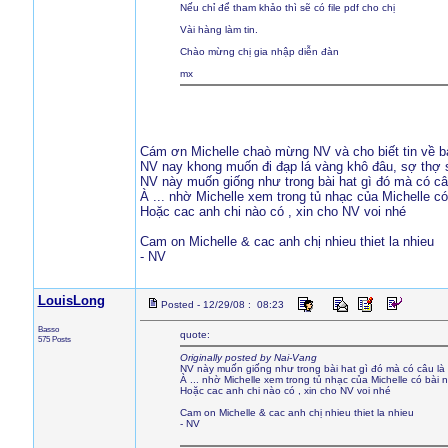
Nếu chỉ để tham khảo thì sẽ có file pdf cho chị
Vài hàng làm tin.
Chào mừng chị gia nhập diễn đàn
mx
Cám ơn Michelle chaò mừng NV và cho biết tin về bà
NV nay khong muốn đi đạp lá vàng khô đâu, sợ thợ s
NV này muốn giống như trong bài hat gì đó mà có câu 
À ... nhờ Michelle xem trong tủ nhạc của Michelle có
Hoặc cac anh chi nào có , xin cho NV voi nhé
Cam on Michelle & cac anh chị nhieu thiet la nhieu
- NV
LouisLong
Posted - 12/29/08 : 08:23
Basso
quote:
575 Posts
Originally posted by Nai-Vang
NV này muốn giống như trong bài hat gì đó mà có câu là "
À ... nhờ Michelle xem trong tủ nhạc của Michelle có bài 
Hoặc cac anh chi nào có , xin cho NV voi nhé
Cam on Michelle & cac anh chị nhieu thiet la nhieu
- NV