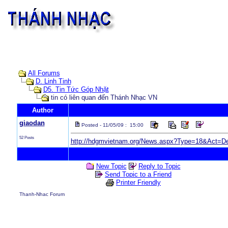
All Forums
D. Linh Tinh
D5. Tin Tức Góp Nhặt
tin có liên quan đến Thánh Nhạc VN
Author
giaodan
Posted - 11/05/09 : 15:00
52 Posts
http://hdgmvietnam.org/News.aspx?Type=18&Act=D
New Topic
Reply to Topic
Send Topic to a Friend
Printer Friendly
Thanh-Nhac Forum