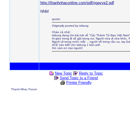
http://thanhnhaconline.com/pdf/ngayve2.pdf
NNM
quote:
Originally posted by tridung
Chào cả nhà!
tridung đang tìm bài hát về "Các Thánh Tử Đạo Việt Nam
Ai gieo trong lệ sẽ gặt trong vui. Người vừa đi vừa khóc, N
Người đi trong nước mắt ... người về trong câu ca, tay lú
ACE nào biết cho tridung 1 bản pdf.
Xin cám ơn mọi người!
New Topic
Reply to Topic
Send Topic to a Friend
Printer Friendly
Thanh-Nhac Forum