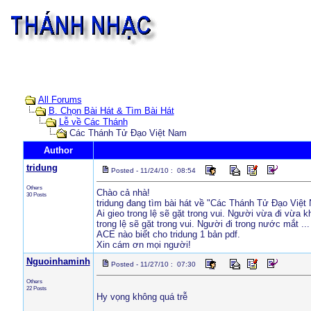
All Forums
B. Chọn Bài Hát & Tìm Bài Hát
Lễ về Các Thánh
Các Thánh Tử Đạo Việt Nam
Author
tridung
Posted - 11/24/10 : 08:54
Others
Chào cả nhà!
30 Posts
tridung đang tìm bài hát về "Các Thánh Tử Đạo Việt
Ai gieo trong lệ sẽ gặt trong vui. Người vừa đi vừa k
trong lệ sẽ gặt trong vui. Người đi trong nước mắt ..
ACE nào biết cho tridung 1 bản pdf.
Xin cám ơn mọi người!
Nguoinhaminh
Posted - 11/27/10 : 07:30
Others
22 Posts
Hy vọng không quá trễ