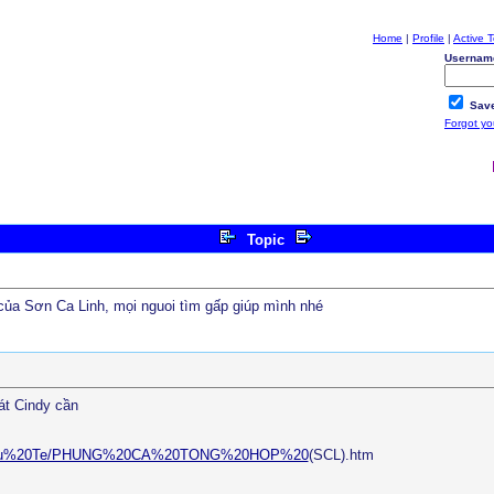
Home
|
Profile
|
Active T
Usernam
Save
Forgot y
Topic
của Sơn Ca Linh, mọi nguoi tìm gấp giúp mình nhé
át Cindy cần
vu%20Tu%20Te/PHUNG%20CA%20TONG%20HOP%20
(SCL).htm