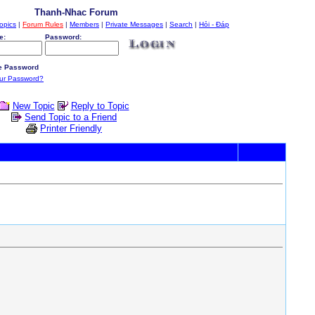
Thanh-Nhac Forum
opics
|
Forum Rules
|
Members
|
Private Messages
|
Search
|
Hỏi - Đáp
e:
Password:
 Password
our Password?
New Topic
Reply to Topic
Send Topic to a Friend
Printer Friendly