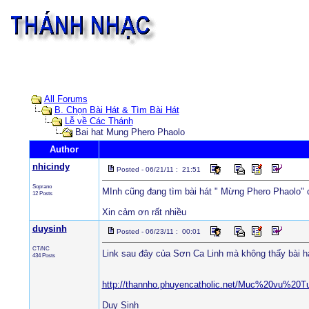
All Forums
B. Chọn Bài Hát & Tìm Bài Hát
Lễ về Các Thánh
Bai hat Mung Phero Phaolo
Author
nhicindy
Posted - 06/21/11 : 21:51
Soprano
MInh cũng đang tìm bài hát " Mừng Phero Phaolo" 
12 Posts
Xin cảm ơn rất nhiều
duysinh
Posted - 06/23/11 : 00:01
CT/NC
Link sau đây của Sơn Ca Linh mà không thấy bài h
434 Posts
http://thannho.phuyencatholic.net/Muc%20
Duy Sinh