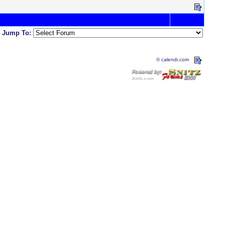
Jump To:
© calendi.com