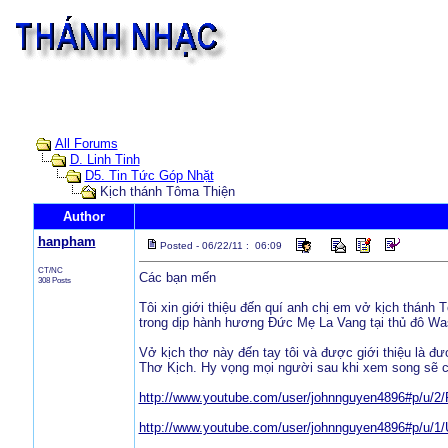
All Forums
D. Linh Tinh
D5. Tin Tức Góp Nhặt
Kịch thánh Tôma Thiện
Author
hanpham
Posted - 06/22/11 : 06:09
CT/NC
Các bạn mến
308 Posts
Tôi xin giới thiệu đến quí anh chị em vở kịch thánh
trong dịp hành hương Đức Mẹ La Vang tại thủ đô Wa
Vở kịch thơ này đến tay tôi và được giới thiệu là đư
Thơ Kịch. Hy vọng mọi người sau khi xem song sẽ c
http://www.youtube.com/user/johnnguyen4896#p/u/
http://www.youtube.com/user/johnnguyen4896#p/u/