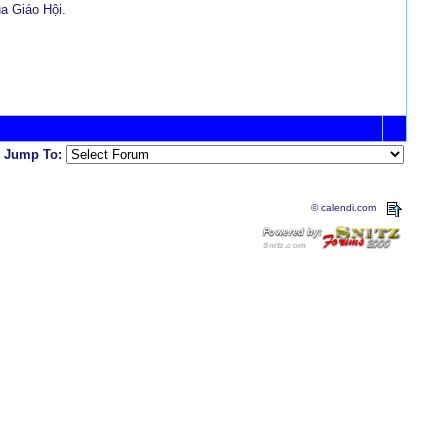
a Giáo Hội.
Jump To:
© calendi.com