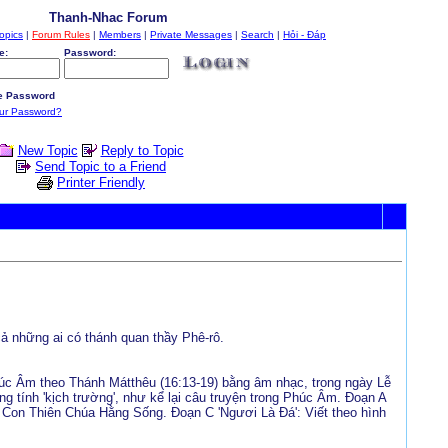
Thanh-Nhac Forum
opics
|
Forum Rules
|
Members
|
Private Messages
|
Search
|
Hỏi - Đáp
e:
Password:
 Password
our Password?
New Topic
Reply to Topic
Send Topic to a Friend
Printer Friendly
ả những ai có thánh quan thầy Phê-rô.
Phúc Âm theo Thánh Mátthêu (16:13-19) bằng âm nhạc, trong ngày Lễ
g tính 'kịch trường', như kể lại câu truyện trong Phúc Âm. Đoạn A
 Con Thiên Chúa Hằng Sống. Đoạn C 'Ngươi Là Đá': Viết theo hình