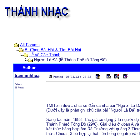
All Forums
B. Chọn Bài Hát & Tìm Bài Hát
Lễ về Các Thánh
Ngươi Là Đá (lễ Thánh Phê-rô Tông Đồ)
Author
tranminhhua
Posted - 06/24/13 : 23:23
Others
28 Posts
TMH xin được chia sẻ đến cả nhà bài "Ngươi Là Đá"
(Dưới đây là phần ghi chú của bài "Ngươi Là Đá" t
Sáng tác năm 1983. Tác giả có dụng ý là người dự 
Thánh Phêrô Tông Đồ (29/6). Giai điệu ở đoạn A và 
kết thúc bằng hợp âm Rê Trưởng với quãng 3 Tierc
thức Choral, 3 bè hợp lại hát liền tiếng (legato) 