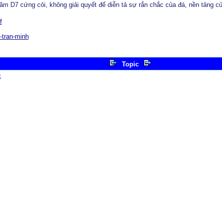
âm D7 cứng cỏi, không giải quyết để diễn tả sự rắn chắc của đá, nền tảng củ
f
-tran-minh
Topic
c