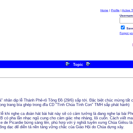
Home
|
Profile
|
Active T
Usernam
Save
Forgot y
Topic
 nhân dịp lễ Thánh Phê-rô Tông Đồ (29/6) sắp tới. Đặc biệt chúc mừng tất c
rong trang bìa ghép trong đĩa CD "Tình Chúa Tình Con" TMH sắp phát hành)
lễ khi nghe ca đoàn hát bài hát này sẽ có cảm tưởng là đang nghe lại bài 
B có pha lẫn nhạc ngũ cung cho cảm giác nhẹ nhàng, lôi cuốn. Cách viết man
e de Picardie bừng sáng lên, phù hợp với ý nghiã tuyên xưng Chúa Giêsu là
và dõng dạc để diễn tả nền tảng vững chắc của Giáo Hội do Chúa dựng xây.