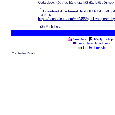
Coda được kết thúc bằng giải kết đặc biệt với hợp 
Download Attachment:
NGUOI LA DA_TMH.pd
161.31 KB
https://soundcloud.com/me0455/ng-i-l-composed-by
Trần Minh Hứa
New Topic
Reply to Topi
Send Topic to a Friend
Printer Friendly
Thanh-Nhac Forum