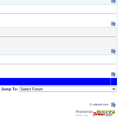
Jump To:
© calendi.com