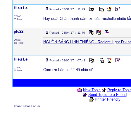
Hieu Le
Posted - 07/31/17 : 11:29
CT/NC
Hay quá! Chân thành cảm ơn bác michelle nhiều lắ
66 Posts
ple22
Posted - 08/04/17 : 11:40
Others
NGUỒN SÁNG LINH THIÊNG - Radiant Light Divin
678 Posts
Hieu Le
Posted - 08/05/17 : 07:43
CT/NC
Cám ơn bác ple22 đã chia sẽ
66 Posts
New Topic
Reply to Topi
Send Topic to a Friend
Printer Friendly
Thanh-Nhac Forum