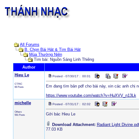
All Forums
B. Chọn Bài Hát & Tìm Bài Hát
Mùa Thường Niên
Tìm bài: Nguồn Sáng Linh Thiêng
Author
Hieu Le
Posted - 07/30/17 : 00:01
CT/NC
Em đang tìm bản pdf cho bài này, xin các anh chị n
66 Posts
https://www.youtube.com/watch?v=HuXVV_n13Lk
michelle
Posted - 07/31/17 : 02:02
Others
Gởi bác Hieu Le
591 Posts
Download Attachment:
Radiant Light Divine.pd
77.03 KB