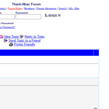
Thanh-Nhac Forum
opics
|
Forum Rules
|
Members
|
Private Messages
|
Search
|
Hỏi - Đáp
e:
Password:
 Password
our Password?
New Topic
Reply to Topic
Send Topic to a Friend
Printer Friendly