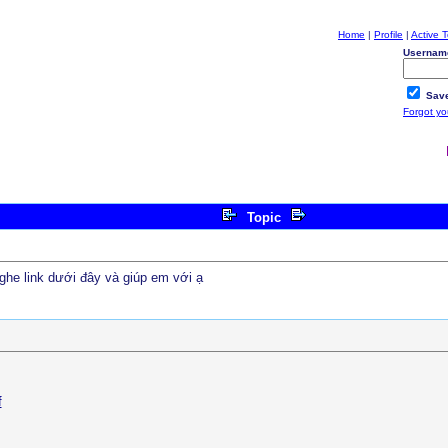
Home
|
Profile
|
Active T
Usernam
Save
Forgot y
Topic
ghe link dưới đây và giúp em với ạ
f