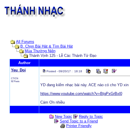
All Forums
B. Chọn Bài Hát & Tìm Bài Hát
Mùa Thường Niên
Thánh Vịnh 125 - Lễ Các Thánh Tử Đạo
Author
Yeu_Doi
Posted - 09/20/17 : 18:18
CT/CN
92 Posts
YD đang kiếm nhạc bài này. ACE nào có cho YD xin
https://www.youtube.com/watch?v=BtgPxGrBxl0
Cám Ơn nhiều
New Topic
Reply to Topic
Send Topic to a Friend
Printer Friendly