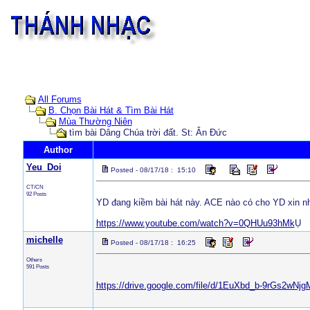
All Forums
B. Chọn Bài Hát & Tìm Bài Hát
Mùa Thường Niên
tìm bài Dâng Chúa trời đất. St: Ân Đức
Author
Yeu_Doi
Posted - 08/17/18 : 15:10
CT/CN
92 Posts
YD đang kiềm bài hát này. ACE nào có cho YD xin n
https://www.youtube.com/watch?v=0QHUu93hMk
Ụ
michelle
Posted - 08/17/18 : 16:25
Others
591 Posts
https://drive.google.com/file/d/1EuXbd_b-9rGs2wN