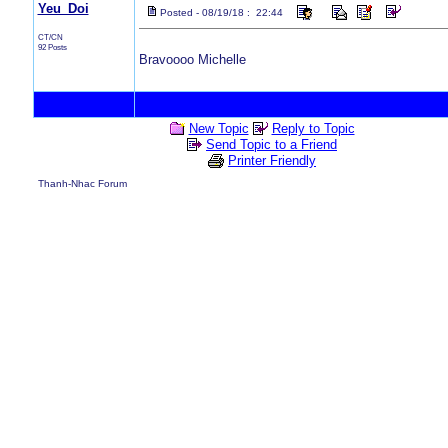
Yeu_Doi
Posted - 08/19/18 : 22:44
CT/CN
92 Posts
Bravoooo Michelle
New Topic
Reply to Topic
Send Topic to a Friend
Printer Friendly
Thanh-Nhac Forum