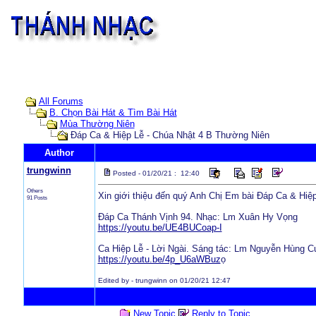
All Forums
B. Chọn Bài Hát & Tìm Bài Hát
Mùa Thường Niên
Đáp Ca & Hiệp Lễ - Chúa Nhật 4 B Thường Niên
Author
trungwinn
Posted - 01/20/21 : 12:40
Others
Xin giới thiệu đến quý Anh Chị Em bài Đáp Ca & Hiê
91 Posts
Đáp Ca Thánh Vịnh 94. Nhạc: Lm Xuân Hy Vọng
https://youtu.be/UE4BUCoap-I
Ca Hiệp Lễ - Lời Ngài. Sáng tác: Lm Nguyễn Hùng 
https://youtu.be/4p_U6aWBuz
ọ
Edited by - trungwinn on 01/20/21 12:47
New Topic
Reply to Topic