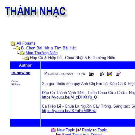
All Forums
B. Chọn Bài Hát & Tìm Bài Hát
Mùa Thường Niên
Đáp Ca & Hiệp Lễ - Chúa Nhật 5 B Thường Niên
Author
trungwinn
Posted - 01/25/21 : 11:26
Others
Xin giới thiệu đến quý Anh Chị Em bài Đáp Ca & Hiê
91 Posts
Đáp Ca Thánh Vịnh 146 - Thiên Chúa Cứu Chữa. Nh
https://youtu.be/M_zDHXtYp_Q
Ca Hiệp Lễ - Chúa Là Nguồn Cậy Trông. Sáng tác: 
https://youtu.be/tKFqFxM6BhU
New Topic
Reply to Topic
Send Topic to a Friend