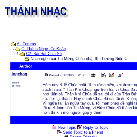
All Forums
C. Thánh Nhạc, Ca Đoàn
C2. Bài Hát Chia Sẻ
Nhân nghe bài Tin Mừng Chúa nhật III Thường Niên C
Author
loqchoq
Posted - 01/23/22 : 01:26
Tenore
Hôm nay đi lễ Chúa nhật III thường niên, khi được 
15 Posts
sách Isaia: "Thần Khí Chúa ngự trên tôi, vì Chúa đã x
nhớ đến bài Thần Khí Chúa đã sai tôi đi của Trần Đứ
sửa lời lại thành: Này chính Chúa đã sai tôi đi. Khô
Vì ngứa tai lẫn ngứa tay quá, tôi mạn phép đề nghị t
tôi ra đi loan báo Tin Mừng, vì Đức Chúa đã thánh hiế
hơn thì xin mọi người góp ý thêm.
New Topic
Reply to Topic
Send Topic to a Friend