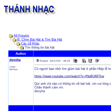
All Forums
B. Chọn Bài Hát & Tìm Bài Hát
Các Lễ Khác
Tìm thông tin bài hát
Author
dovyha
Posted - 02/17/23 : 08:25
CT/NC
Có người bạn nhờ tìm giùm bài hát ở phần Hiệp lễ tr
653 Posts
https://www.youtube.com/watch?v=fNpBUl6lTkw
Quí anh chị nào có thông tin về bài hát, xin vui lòng c
Chân thành cám ơn.
dovyha