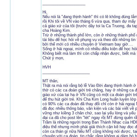
____________________
Hi,
Nếu nói là "đang thịnh hành" thì có lẽ không đúng lắ
rồị Khi tôi về VN vào tháng 6 vừa qua, tham dự mấy 
cả giáo xứ của tôi (trước dây toi la Ca Truong, đa ta
cha Hoàng Kim.
Trừ ở những thành phố lớn, còn ở những thành phố n
tài liệu để học hỏi về phụng vụ và theo dõi những tin 
bởi thế mới có nhiều chuyện ở Vietnam bay giờ....
Sống ở hải ngoại, mình có nhiều điều kiện để học hỏi 
Không biết mà làm thì còn chấp nhận được, biết mà 
Chút ý mọn,
HVH
______________________
MT thân,
Thật ra mà nói rằng bộ lễ Vào Đời đang thịnh hành ở 
thờ có các ca đoàn giới trẻ chăng, hay ở những ca 
giáo xứ của tại hạ ở VN cũng có một ca đoàn giới trẻ
để thu hút giới trẻ. Khi Cha Kim Long huấn luyện l
có 90% các ca đoàn đã thay đổi chỉ còn ở hải ngoạị N
đã đọc nhiều thông báo, văn kiện và các bài viết về 
vững như kiềng 3 chân chứ, sao lại yếu lòng và yế
đại ca đã cho post lên "lét" ngay rồị MT đừng quên 
Trầm là những người trong Ban Thánh Nhạc của HDGMV
điệu thế nhưng mình phải giải thích cặn kẽ hay đọc đ
còn ca thán gì nữạ Nếu MT cũng không nói được, tại
chuyện với ca đoàn, tin chắc rằng không ai dám hó 