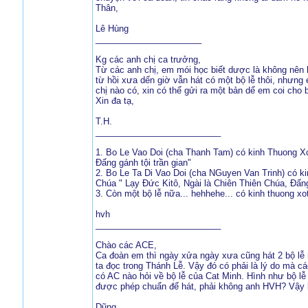
Thân,
Lê Hùng
______________________
Kg các anh chị ca trưởng,
Từ các anh chị, em mói học biết dược là không nên 
từ hồi xưa dến giờ vẫn hát có một bộ lễ thôi, nhưng 
chị nào có, xin có thể gửi ra một bản dể em coi cho 
Xin đa tạ,
T.H.
__________________________
1. Bo Le Vao Doi (cha Thanh Tam) có kinh Thuong Xot
Đấng gánh tội trần gian"
2. Bo Le Ta Di Vao Doi (cha NGuyen Van Trinh) có ki
Chúa " Lạy Đức Kitô, Ngài là Chiên Thiên Chúa, Đấng 
3. Còn một bộ lễ nữa... hehhehe... có kinh thuong xo
hvh
__________________________
Chào các ACE,
Ca đoàn em thì ngày xửa ngày xưa cũng hát 2 bộ lễ 
ta đọc trong Thánh Lễ. Vậy đó có phải là lý do mà 
có AC nào hỏi về bộ lễ của Cat Minh. Hình như bộ lễ
được phép chuẩn để hát, phải không anh HVH? Vậy 
Dũng