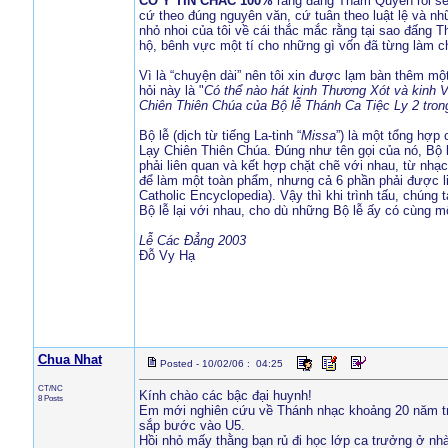
CÓ Ý TIN CHẮC 100%
rằng đấng Thẩm Quyền rồi sẽ "d
cứ theo đúng nguyên văn, cứ tuân theo luật lệ và nhữ
nhỏ nhoi của tôi về cái thắc mắc rằng tại sao đấng T
hộ, bênh vực một tí cho những gì vốn đã từng làm cho
Vì là “chuyện dài” nên tôi xin được lạm bàn thêm mộ
hỏi này là "
Có thể nào hát kinh Thương Xót và kinh 
Chiên Thiên Chúa của Bộ lễ Thánh Ca Tiệc Ly 2 tron
Bộ lễ (dịch từ tiếng La-tinh “
Missa
”) là một tổng hợp
Lạy Chiên Thiên Chúa. Đúng như tên gọi của nó, Bộ l
phải liên quan và kết hợp chặt chẽ với nhau, từ nhạc
để làm một toàn phẩm, nhưng cả 6 phần phải được li
Catholic Encyclopedia). Vậy thì khi trình tấu, chúng
Bộ lễ lại với nhau, cho dù những Bộ lễ ấy có cùng m
Lễ Các Đẳng 2003
Đỗ Vy Hạ
Chua Nhat
Posted - 10/02/06 : 04:25
CT/NC
Kính chào các bậc đại huynh!
8 Posts
Em mới nghiên cứu về Thánh nhạc khoảng 20 năm trở 
sắp bước vào U5.
Hồi nhỏ mấy thằng bạn rủ đi học lớp ca trưởng ở nh