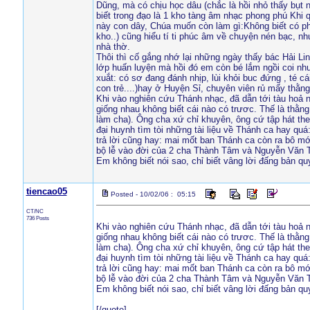
Dũng, mà có chịu học dâu (chắc là hồi nhỏ thấy bụt 
biết trong đạo là 1 kho tàng âm nhạc phong phú Khi 
này con dây, Chúa muốn còn làm gì:Không biết có p
kho..) cũng hiểu tí ti phúc âm về chuyện nén bạc, n
nhà thờ.
Thôi thì cố gắng nhớ lại những ngày thấy bác Hải Lin
lớp huấn luyện mà hồi đó em còn bé lắm ngồi coi như 
xuắt: có sơ đang đánh nhịp, lùi khỏi buc đứng , té c
con trẻ....)hay ở Huyện Sỉ, chuyên viên rủ mấy thằn
Khi vào nghiên cứu Thánh nhạc, đã dẫn tới tàu hoả 
giống nhau không biết cái nào có trươc. Thế là thằng b
làm cha). Ông cha xứ chỉ khuyên, ông cứ tập hát the
đại huynh tìm tòi những tài liệu về Thánh ca hay qu
trả lời cũng hay: mai mốt ban Thánh ca còn ra bô mớ
bộ lễ vào đời của 2 cha Thành Tâm và Nguyễn Văn Tri
Em không biết nói sao, chỉ biết vâng lời đấng bản quy
tiencao05
Posted - 10/02/06 : 05:15
CT/NC
736 Posts
Khi vào nghiên cứu Thánh nhạc, đã dẫn tới tàu hoả 
giống nhau không biết cái nào có trươc. Thế là thằng b
làm cha). Ông cha xứ chỉ khuyên, ông cứ tập hát the
đại huynh tìm tòi những tài liệu về Thánh ca hay qu
trả lời cũng hay: mai mốt ban Thánh ca còn ra bô mớ
bộ lễ vào đời của 2 cha Thành Tâm và Nguyễn Văn Tri
Em không biết nói sao, chỉ biết vâng lời đấng bản quy
[/quote]