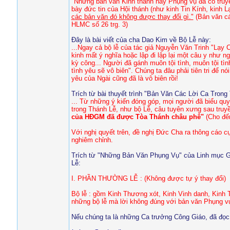
"Những bản văn Kinh thánh hay Phụng vụ đã có truyề
bày đức tin của Hội thánh (như kinh Tin Kính, kinh 
các bản văn đó không được thay đổi gì."
(Bản văn các
HLMC số 26 trg. 3)
Đây là bài viết của cha Dao Kim về Bộ Lễ này:
...Ngay cả bộ lễ của tác giả Nguyễn Văn Trinh "Lạy
kinh mất ý nghĩa hoặc lập đi lập lại một câu y như ng
kỳ công... Người đã gánh muôn tội tình, muôn tội tình, 
tình yêu sẽ vô biên". Chúng ta đâu phải tiên tri để 
yêu của Ngài cũng đã là vô biên rồi!
Trích từ bài thuyết trình "Bản Văn Các Lời Ca Trong
... Từ những ý kiến đóng góp, mọi người đã biểu qu
trong Thánh Lễ, như bộ Lễ, câu tuyên xưng sau truy
của HÐGM đã được Tòa Thánh châu phê"
(Cho đến
Với nghị quyết trên, đề nghị Ðức Cha ra thông cáo c
nghiêm chỉnh.
Trích từ "Những Bản Văn Phụng Vụ" của Linh mục G
Lễ:
I. PHẦN THƯỜNG LỄ : (Không được tự ý thay đổi)
Bộ lễ : gồm Kinh Thương xót, Kinh Vinh danh, Kinh 
những bộ lễ mà lời không đúng với bản văn Phụng v
Nếu chúng ta là những Ca trưởng Công Giáo, đã đọc v