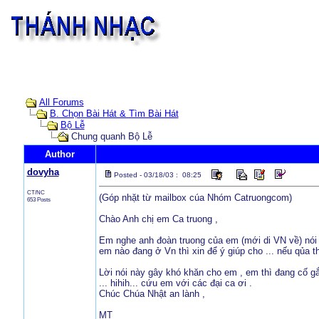
All Forums
B. Chọn Bài Hát & Tìm Bài Hát
Bộ Lễ
Chung quanh Bộ Lễ
Author
dovyha
Posted - 03/18/03 : 08:25
CT/NC
(Góp nhặt từ mailbox cúa Nhóm Catruongcom)
653 Posts
Chào Anh chị em Ca truong ,
Em nghe anh đoàn truong của em (mới di VN về) nói 
em nào đang ở Vn thì xin để ý giúp cho ... nếu qủa 
Lời nói này gây khó khăn cho em , em thì đang cố gắ
... hihih... cứu em với các đại ca ơi .
Chúc Chúa Nhật an lành ,
MT