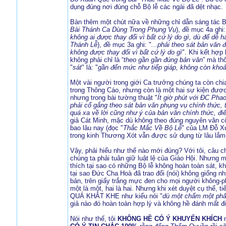
dụng đúng nơi đúng chỗ Bộ lễ các ngài đã dệt nhạc.
Bàn thêm một chút nữa về những chỉ dẫn sáng tác B
Bài Thánh Ca Dùng Trong Phụng Vụ
), đề mục 4a ghi:
không ai được thay đổi vì bất cứ lý do gì, dù để dễ há
Thánh Lễ
), đề mục 3a ghi: "
...phải theo sát bản vă
không được thay đổi vì bất cứ lý do gì
". Khi kết hợp 
không phải chỉ là “
theo gần gần đúng bản văn
” mà th
"
sát
" là: "
gần đến mức như tiếp giáp, không còn kho
Một vài người trong giới Ca trưởng chúng ta còn ch
trong Thông Cáo, nhưng còn là một hai sự kiện đư
nhưng trong bài tường thuật "
Ít giờ phút với ĐC Ph
phải cố gắng theo sát bản văn phụng vụ chính thức, t
quá xa về lời cũng như ý của bản văn chính thức, đi
giả Cát Minh, mặc dù không theo đúng nguyên văn 
bao lâu nay (đọc "
Thắc Mắc Về Bộ Lễ
" của LM Đỗ X
trong kinh Thương Xót vẫn được sử dụng từ lâu lắm
Vậy, phải hiểu như thế nào mới đúng? Với tôi, câu c
chúng ta phải tuân giữ luật lệ của Giáo Hội. Nhưng m
thích tại sao có những Bộ lễ không hoàn toàn sát, 
tại sao Đức Cha Hoà đã trao đổi (nói) không giống nh
bản, trên giấy trắng mực đen cho mọi người không-ph
một là một, hai là hai. Nhưng khi xét duyệt cụ thể
QUÁ KHẮT KHE như kiểu nói "
dù một chấm một phẩy
giả nào đó hoàn toàn hợp lý và không hề đánh mất đi
Nói như thế, tôi
KHÔNG HỀ CÓ Ý KHUYẾN KHÍCH
n