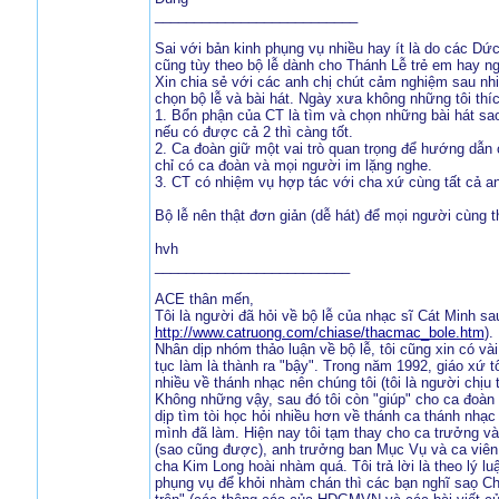
__________________________
Sai với bản kinh phụng vụ nhiều hay ít là do các Dứ
cũng tùy theo bộ lễ dành cho Thánh Lễ trẻ em hay n
Xin chia sẻ với các anh chị chút cảm nghiệm sau nhiề
chọn bộ lễ và bài hát. Ngày xưa không những tôi thí
1. Bổn phận của CT là tìm và chọn những bài hát sa
nếu có được cả 2 thì càng tốt.
2. Ca đoàn giữ một vai trò quan trọng để hướng dẫn 
chỉ có ca đoàn và mọi người im lặng nghe.
3. CT có nhiệm vụ hợp tác với cha xứ cùng tất cả a
Bộ lễ nên thật đơn giản (dễ hát) để mọi người cùng th
hvh
_________________________
ACE thân mến,
Tôi là người đã hỏi về bộ lễ của nhạc sĩ Cát Minh s
http://www.catruong.com/chiase/thacmac_bole.htm
).
Nhân dịp nhóm thảo luận về bộ lễ, tôi cũng xin có và
tục làm là thành ra "bậy". Trong năm 1992, giáo xứ 
nhiều về thánh nhạc nên chúng tôi (tôi là người chịu
Không những vậy, sau đó tôi còn "giúp" cho ca đoàn t
dịp tìm tòi học hỏi nhiều hơn về thánh ca thánh nhạc
mình đã làm. Hiện nay tôi tạm thay cho ca trưởng và
(sao cũng được), anh trưởng ban Mục Vụ và ca viên l
cha Kim Long hoài nhàm quá. Tôi trả lời là theo lý lu
phụng vụ để khỏi nhàm chán thì các bạn nghĩ saọ Cho