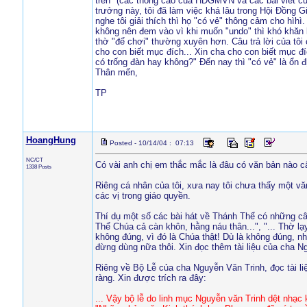
trên" (các thông cáo của HDGMVN và các bài viết c
trưởng này, tôi đã làm việc khá lâu trong Hội Đồng G
nghe tôi giải thích thì họ "có vẻ" thông cảm cho hì
không nên đem vào vì khi muốn "undo" thì khó khăn l
thờ "để chơi" thường xuyên hơn. Câu trả lời của tô
cho con biết mục đích... Xin cha cho con biết mục đí
có trống đàn hay không?" Đến nay thì "có vẻ" là ổn đ
Thân mến,
TP
HoangHung
Posted - 10/14/04 : 07:13
NC/CT
Có vài anh chị em thắc mắc là đâu có văn bản nào c
1338 Posts
Riêng cá nhân của tôi, xưa nay tôi chưa thấy một vă
các vị trong giáo quyền.
Thí dụ một số các bài hát về Thánh Thể có những câu
Thể Chúa cả càn khôn, hằng náu thân...", "... Thờ lạ
không đúng, vì đó là Chúa thật! Dù là không đúng, n
đừng dùng nữa thôi. Xin đọc thêm tài liệu của cha 
Riêng về Bộ Lễ của cha Nguyễn Văn Trinh, đọc tài 
ràng. Xin được trích ra đây:
... Vậy bộ lễ do linh mục Nguyễn văn Trinh dệt nhạc 