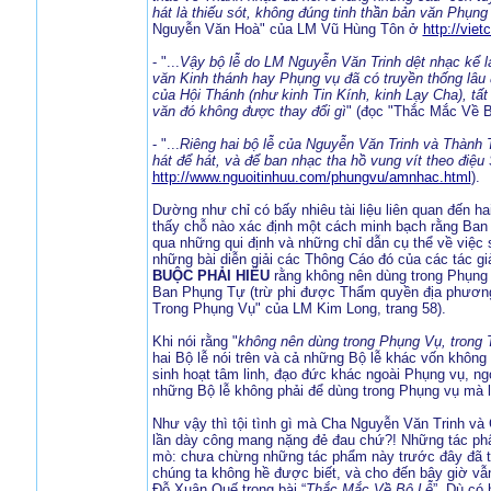
hát là thiếu sót, không đúng tinh thần bản văn Phụng
Nguyễn Văn Hoà" của LM Vũ Hùng Tôn ở
http://vie
- "...
Vậy bộ lễ do LM Nguyễn Văn Trinh dệt nhạc kể l
văn Kinh thánh hay Phụng vụ đã có truyền thống lâu đ
của Hội Thánh (như kinh Tin Kính, kinh Lạy Cha), tấ
văn đó không được thay đổi gì
" (đọc "Thắc Mắc Về 
- "...
Riêng hai bộ lễ của Nguyễn Văn Trinh và Thành T
hát để hát, và để ban nhạc tha hồ vung vít theo điệ
http://www.nguoitinhuu.com/phungvu/amnhac.html
).
Dường như chỉ có bấy nhiêu tài liệu liên quan đến hai
thấy chỗ nào xác định một cách minh bạch rằng Ba
qua những qui định và những chỉ dẫn cụ thể về việc
những bài diễn giải các Thông Cáo đó của các tác 
BUỘC PHẢI HIỂU
rằng không nên dùng trong Phụng 
Ban Phụng Tự (trừ phi được Thẩm quyền địa phương 
Trong Phụng Vụ" của LM Kim Long, trang 58).
Khi nói rằng "
không nên dùng trong Phụng Vụ, trong 
hai Bộ lễ nói trên và cả những Bộ lễ khác vốn khôn
sinh hoạt tâm linh, đạo đức khác ngoài Phụng vụ, n
những Bộ lễ không phải để dùng trong Phụng vụ mà l
Như vậy thì tội tình gì mà Cha Nguyễn Văn Trinh và
lần dày công mang nặng đẻ đau chứ?! Những tác ph
mò: chưa chừng những tác phẩm này trước đây đã 
chúng ta không hề được biết, và cho đến bây giờ vẫn
Đỗ Xuân Quế trong bài “
Thắc Mắc Về Bộ Lễ
”. Dù có