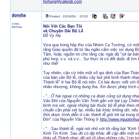
hvhung@calendi.com
dovyha
Posted - 10/14/04 : 10:03
CT/NC
Nói Với Các Bạn Tôi
653 Posts
về Chuyện Dài Bộ Lễ
Đỗ Vy Hạ
Vừa qua trong hộp thư của Nhóm Ca Trưởng, có một 
rằng Giáo quyền đã từ lâu ngăn cấm việc sử dụng Bộ
Tâm, hoặc nguồn tin cho rằng các ngài đã "
rút lại bả
phù hợp, v.v. và v.v... Sự thực là có đốt đuốc đi tì
như thế!
Tuy nhiên, căn cứ trên một số qui định của Ban Th
của bản văn Bộ lễ, nhiều cây bút phê bình thánh nhạ
Thánh lễ” ở hai Bộ lễ nói trên. Có bài được viết với
nhân nhượng, không dung tha. Xin được phép trích d
- "
...Ở hải ngoại có những ca đoàn cũng sử dụng nhạc 
Vào Đời của Nguyễn Văn Trinh gắn với bài Lạy Chiên 
bình mà xét, ngoài những bài thuộc bộ lễ phải theo n
chuẩn cần phải xét lại, nhiều bài khác không dở, nế
thời được trình diễn ở các thánh lễ giới trẻ tại trung
Đời" của Nguyễn Văn Thông ở
http://www.nguoitinh
- "...
Sau thánh lễ, ngài nói nhỏ với tôi rằng bài “Ki
Kinh Tin Kính. Sau đó có dịp khác đề cập đến một v
thảo về Thánh nhạc đã nói rõ rằng những câu “con t