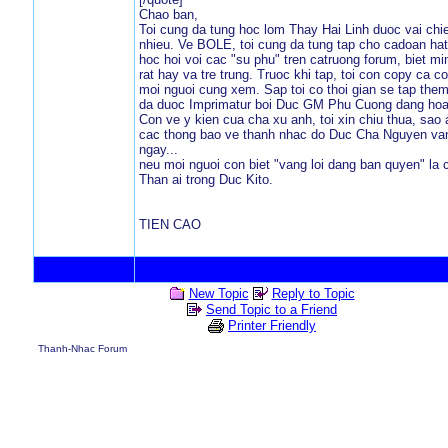
Chao ban,
Toi cung da tung hoc lom Thay Hai Linh duoc vai ch
nhieu. Ve BOLE, toi cung da tung tap cho cadoan ha
hoc hoi voi cac "su phu" tren catruong forum, biet 
rat hay va tre trung. Truoc khi tap, toi con copy c
moi nguoi cung xem. Sap toi co thoi gian se tap t
da duoc Imprimatur boi Duc GM Phu Cuong dang hoa
Con ve y kien cua cha xu anh, toi xin chiu thua, s
cac thong bao ve thanh nhac do Duc Cha Nguyen van H
ngay...
neu moi nguoi con biet "vang loi dang ban quyen" l
Than ai trong Duc Kito.
TIEN CAO
New Topic
Reply to Topic
Send Topic to a Friend
Printer Friendly
Thanh-Nhac Forum