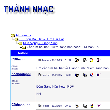
All Forums
B. Chọn Bài Hát & Tìm Bài Hát
Mùa Vọng & Giáng Sinh
Cần tìm bài hát: "Đêm sáng hân hoan" LM Văn Chi
Author
CDthanhlinh
Posted - 11/27/15 : 01:59
CT/NC
Em cần tìm bài hát về Giáng Sinh: "Đêm sáng hân 
2 Posts
hoanggiaphi
Posted - 11/27/15 : 06:38
CT/NC
567 Posts
Đêm Sáng Hân Hoan
PDF
HH
CDthanhlinh
Posted - 11/28/15 : 00:13