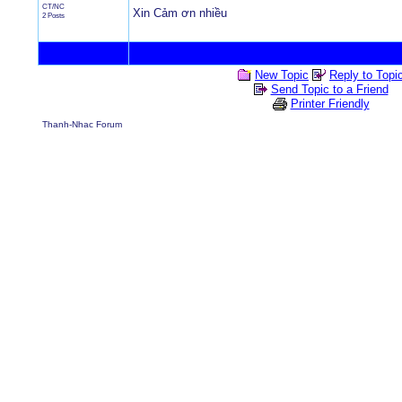
CT/NC
Xin Cảm ơn nhiều
2 Posts
New Topic
Reply to Topi
Send Topic to a Friend
Printer Friendly
Thanh-Nhac Forum