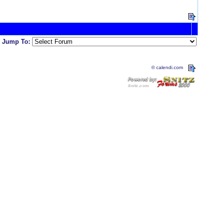
Jump To:
© calendi.com