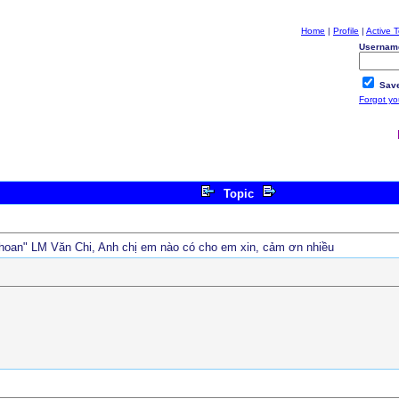
Home
|
Profile
|
Active T
Usernam
Save
Forgot y
Topic
hoan" LM Văn Chi, Anh chị em nào có cho em xin, cảm ơn nhiều