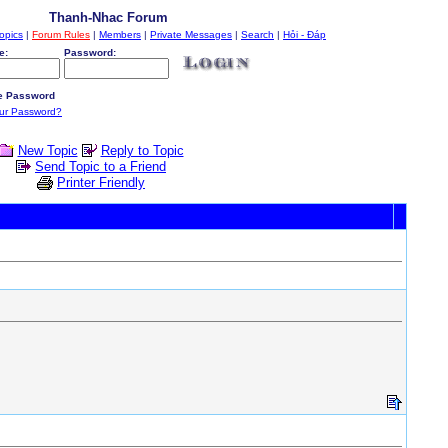
Thanh-Nhac Forum
opics
|
Forum Rules
|
Members
|
Private Messages
|
Search
|
Hỏi - Đáp
e:
Password:
 Password
our Password?
New Topic
Reply to Topic
Send Topic to a Friend
Printer Friendly