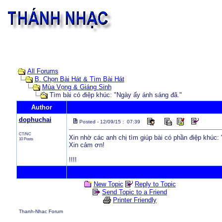
All Forums
B. Chọn Bài Hát & Tìm Bài Hát
Mùa Vọng & Giáng Sinh
Tìm bài có điệp khúc: "Ngày ấy ánh sáng đã."
Author
dophuchai
Posted - 12/09/15 : 07:39
CT/NC
Xin nhờ các anh chị tìm giúp bài có phần điệp khúc:
10 Posts
Xin cảm ơn!
!!!!
New Topic
Reply to Topic
Send Topic to a Friend
Printer Friendly
Thanh-Nhac Forum