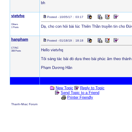
bh
vietvhq
Posted - 10/05/17 : 03:17
Others
Dạ, cho con hỏi bài lúc Thiên Thần truyền tin cho Đứ
1 Posts
hanpham
Posted - 01/18/19 : 18:18
CT/NC
Hello vietvhq
308 Posts
Tôi sáng tác bài đó dựa theo bài phúc âm theo thán
Phạm Dương Hãn
New Topic
Reply to Topic
Send Topic to a Friend
Printer Friendly
Thanh-Nhac Forum