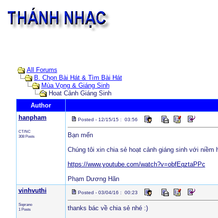
All Forums
B. Chọn Bài Hát & Tìm Bài Hát
Mùa Vọng & Giáng Sinh
Hoat Cảnh Giáng Sinh
Author
hanpham
Posted - 12/15/15 : 03:56
CT/NC
Bạn mến
308 Posts
Chúng tôi xin chia sẻ hoạt cảnh giáng sinh với niề
https://www.youtube.com/watch?v=obfEqztaPPc
Phạm Dương Hãn
vinhvuthi
Posted - 03/04/16 : 00:23
Soprano
thanks bác về chia sẻ nhé :)
1 Posts