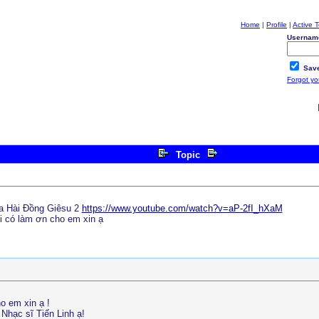
Home
|
Profile
|
Active T
Usernam
Save
Forgot y
Topic
a Hài Đồng Giêsu 2
https://www.youtube.com/watch?v=aP-2fI_hXaM
i có làm ơn cho em xin ạ
o em xin ạ !
Nhạc sĩ Tiến Linh ạ!