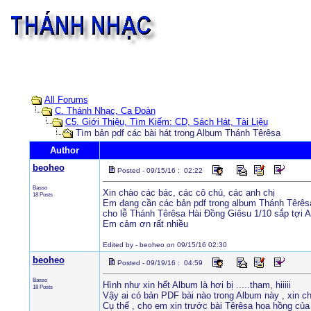
All Forums
C. Thánh Nhạc, Ca Đoàn
C5. Giới Thiệu, Tìm Kiếm: CD, Sách Hát, Tài Liệu
Tìm bản pdf các bài hát trong Album Thánh Têrêsa
Author
beoheo
Posted - 09/15/16 : 02:22
Basso
Xin chào các bác, các cô chú, các anh chị
18 Posts
Em đang cần các bản pdf trong album Thánh Têrês
cho lễ Thánh Têrêsa Hài Đồng Giêsu 1/10 sắp tợi A
Em cảm ơn rất nhiều
Edited by - beoheo on 09/15/16 02:30
beoheo
Posted - 09/19/16 : 04:59
Basso
Hình như xin hết Album là hơi bị .....tham, hiiiii
18 Posts
Vậy ai có bản PDF bài nào trong Album này , xin ch
Cụ thể , cho em xin trước bài Têrêsa hoa hồng của 