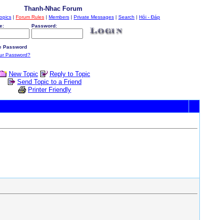
Thanh-Nhac Forum
opics
|
Forum Rules
|
Members
|
Private Messages
|
Search
|
Hỏi - Đáp
e:
Password:
 Password
our Password?
New Topic
Reply to Topic
Send Topic to a Friend
Printer Friendly