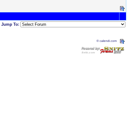
Jump To:
© calendi.com