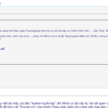
)
o sáng thứ Năm ngày Thanksgiving Hoa Kỳ; họ sẽ hát đáp ca Thánh Vịnh 145; ..., dân "ESL" li
roken line, mình chịu thua...; xong, chỉ biết in nó ra và lấy "liquid paper-Wite-out" bôi lên, mong 
!
.pdf
viết lại mấy cái dấu "broken luyến-láy" đó! Mình có tật xấu là, khi đã quen 
ết dễ hơn cái "Encore cũ" của mình! Chúa chúc lành cho công việc bạn làm 