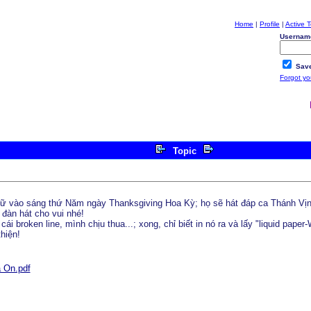
Home
|
Profile
|
Active T
Usernam
Save
Forgot y
Topic
ữ vào sáng thứ Năm ngày Thanksgiving Hoa Kỳ; họ sẽ hát đáp ca Thánh Vịnh 
đàn hát cho vui nhé!
cái broken line, mình chịu thua...; xong, chỉ biết in nó ra và lấy "liquid paper
hiện!
 On.pdf