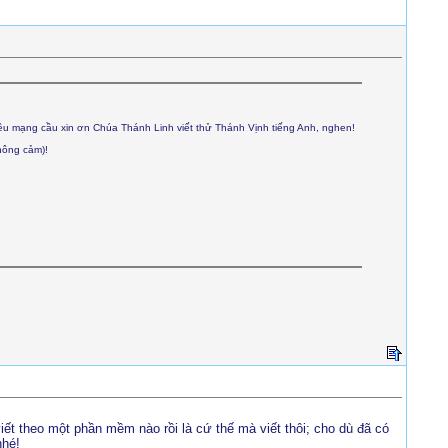
ều mạng cầu xin ơn Chúa Thánh Linh viết thử Thánh Vịnh tiếng Anh, nghen!
thông cảm)!
viết theo một phần mềm nào rồi là cứ thế mà viết thôi; cho dù đã có
nhé!