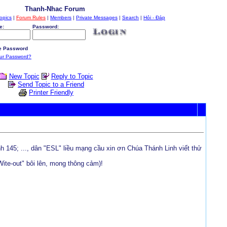
Thanh-Nhac Forum
opics
|
Forum Rules
|
Members
|
Private Messages
|
Search
|
Hỏi - Đáp
e:
Password:
 Password
our Password?
New Topic
Reply to Topic
Send Topic to a Friend
Printer Friendly
145; ..., dân "ESL" liều mạng cầu xin ơn Chúa Thánh Linh viết thử
-Wite-out" bôi lên, mong thông cảm)!