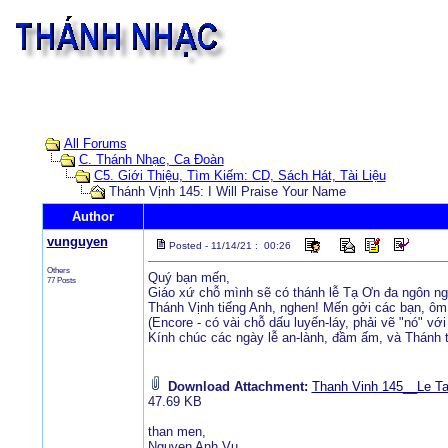
All Forums
C. Thánh Nhạc, Ca Đoàn
C5. Giới Thiệu, Tìm Kiếm: CD, Sách Hát, Tài Liệu
Thánh Vịnh 145: I Will Praise Your Name
Author
vunguyen
Posted - 11/14/21 : 00:26
Others
Quý bạn mến,
77 Posts
Giáo xứ chỗ mình sẽ có thánh lễ Tạ Ơn đa ngôn ng
Thánh Vịnh tiếng Anh, nghen! Mến gởi các bạn, ôm 
(Encore - có vài chỗ dấu luyến-láy, phải vẽ "nó" với 
Kính chúc các ngày lễ an-lành, đầm ấm, và Thánh t
Download Attachment:
Thanh Vinh 145__Le Ta
47.69 KB
than men,
Nguyen Anh Vu