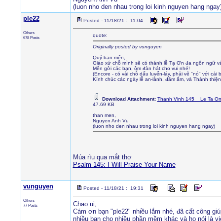
(luon nho den nhau trong loi kinh nguyen hang ngay
ple22
Posted - 11/18/21 : 11:04
Others
quote:
678 Posts
Originally posted by vunguyen
Quý bạn mến,
Giáo xứ chỗ mình sẽ có thánh lễ Tạ Ơn đa ngôn ngữ và
Mến gởi các bạn, ôm đàn hát cho vui nhé!
(Encore - có vài chỗ dấu luyến-láy, phải vẽ "nó" với cái b
Kính chúc các ngày lễ an-lành, đầm ấm, và Thánh thiện
Download Attachment:
Thanh Vinh 145__Le Ta On
47.69 KB
than men,
Nguyen Anh Vu
(luon nho den nhau trong loi kinh nguyen hang ngay)
Múa rìu qua mắt thợ
Psalm 145: I Will Praise Your Name
vunguyen
Posted - 11/18/21 : 19:31
Others
Chao ui,
77 Posts
Cám ơn bạn "ple22" nhiều lắm nhé, đã cất công giúp 
nhiều bạn cho nhiều phần mềm khác và họ nói là vi